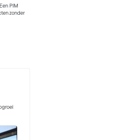
. Een PIM
cten zonder
opgroei