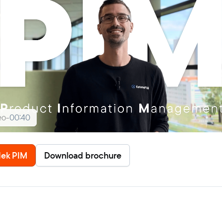
eo
-
00:40
ek PIM
Download brochure