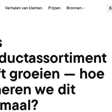
Verhalen van klanten
Prijzen
Bronnen
E
s
ductassortiment
jft groeien — hoe
eren we dit
emaal?