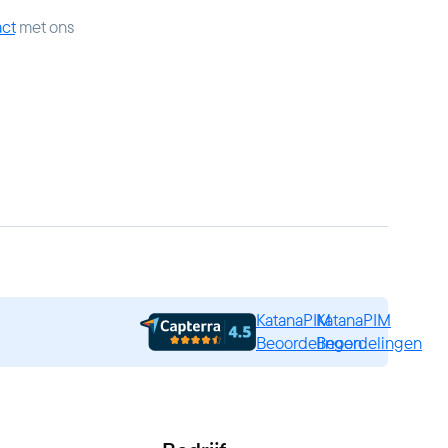
ct
met ons
KatanaPIM
KatanaPIM
Beoordelingen
Beoordelingen