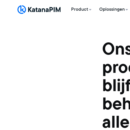
Product
Oplossingen
On
pro
bli
beh
all