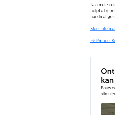
Naarmate cata
helpt u bij h
handmatige c
Meer informa
→ Probeer Ka
Ont
kan
Bouw ee
stimule