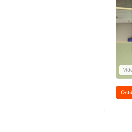
Vid
Ontd