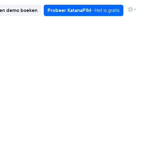
en demo boeken
Probeer KatanaPIM
- Het is gratis