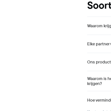
Soort
Waarom krijg
Elke partner
Ons producta
Waarom is he
krijgen?
Hoe verminde