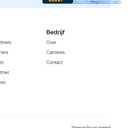
Beoordelingen
Beoordelingen
Bedrijf
rtners
Over
ners
Carrières
rs
Contact
rtner
den
Sitemap
Privacybeleid