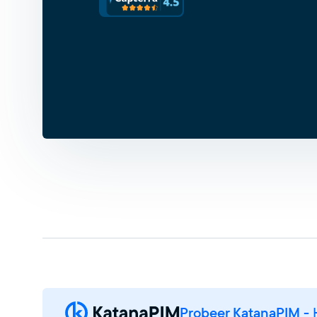
Probeer KatanaPIM
- 