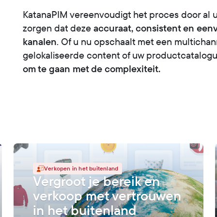
KatanaPIM vereenvoudigt het proces door al u
accuraat, consistent en eenv
zorgen dat deze
kanalen
. Of u nu opschaalt met een multichann
gelokaliseerde content of uw productcatalogu
om te gaan met de complexiteit.
Verkopen in het buitenland
Vergroot je bereik en
verkoop met vertrouwen
in het buitenland