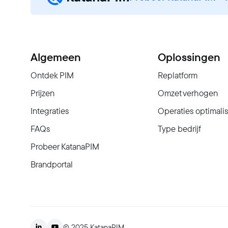
Algemeen
Oplossingen
Ontdek PIM
Replatform
Prijzen
Omzet verhogen
Integraties
Operaties optimali
FAQs
Type bedrijf
Probeer KatanaPIM
Brandportal
© 2025 KatanaPIM