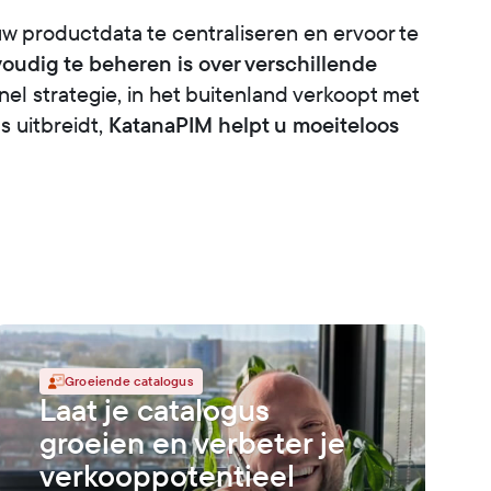
w productdata te centraliseren en ervoor te
oudig te beheren is over verschillende
el strategie, in het buitenland verkoopt met
KatanaPIM helpt u moeiteloos
s uitbreidt,
Groeiende catalogus
Laat je catalogus
groeien en verbeter je
verkooppotentieel