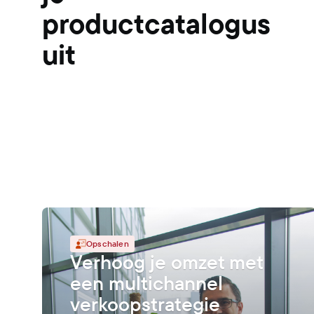
productcatalogus
uit
Opschalen
Verhoog je omzet met
een multichannel
verkoopstrategie