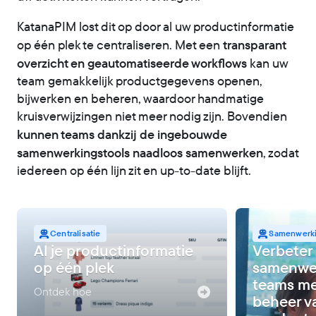
KatanaPIM lost dit op door al uw productinformatie
transparant
op één plek te centraliseren. Met een
overzicht en geautomatiseerde workflows
kan uw
team gemakkelijk productgegevens openen,
bijwerken en beheren, waardoor handmatige
kruisverwijzingen niet meer nodig zijn. Bovendien
kunnen teams dankzij de ingebouwde
samenwerkingstools naadloos samenwerken
, zodat
iedereen op één lijn zit en up-to-date blijft.
Centralisatie
Samenwerk
Al je productinformatie
Verbeter
op één plek
samenwer
teams me
Ontdek hoe
beheer v