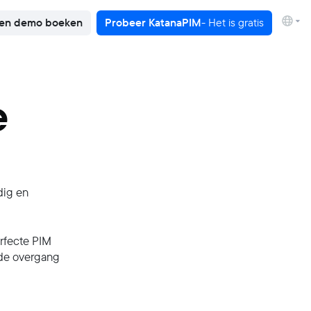
en demo boeken
Probeer KatanaPIM
- Het is gratis
e
dig en
erfecte PIM
 de overgang