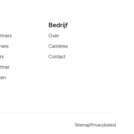
Bedrijf
rtners
Over
ners
Carrières
rs
Contact
rtner
den
Sitemap
Privacybeleid