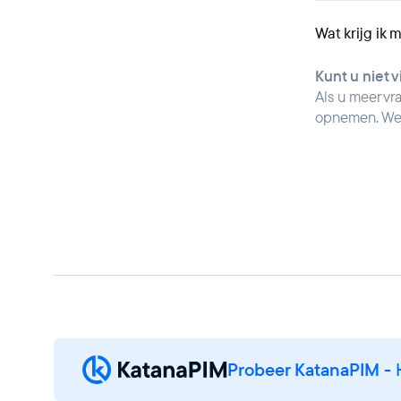
Wat krijg ik
Kunt u niet 
Als u meer vr
opnemen. We 
Probeer KatanaPIM
- 