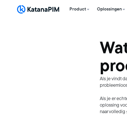
Product
Oplossingen
Wat
pro
Als je vindt 
probleemloos
Als je er ech
oplossing voo
naar volledig