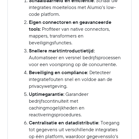
Schaalbaarheid en efficiëntie:
Schaal uw
integraties moeiteloos met Alumio's low-
code platform.
Eigen connectoren en geavanceerde
tools:
Profiteer van native connectors,
mappers, transformers en
beveiligingsfuncties.
Snellere marktintroductietijd:
Automatiseer en versnel bedrijfsprocessen
voor een voorsprong op de concurrentie.
Beveiliging en compliance
: Detecteer
integratiefouten snel en voldoe aan de
privacywetgeving.
Uptimegarantie:
Garandeer
bedrijfscontinuïteit met
cachingmogelijkheden en
reactiveringsprocedures.
Centralisatie en datadistributie
: Toegang
tot gegevens uit verschillende integraties
op één platform, waardoor gegevenssilo's