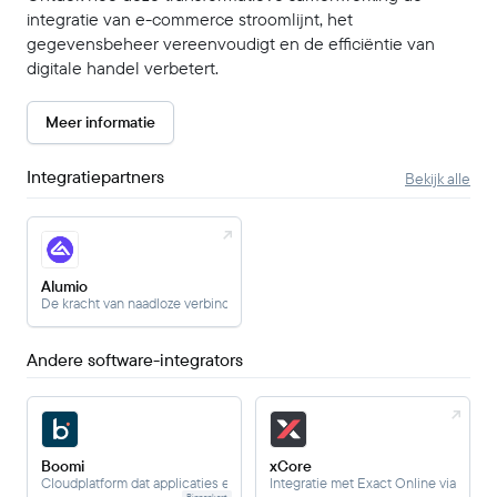
integratie van e-commerce stroomlijnt, het
gegevensbeheer vereenvoudigt en de efficiëntie van
digitale handel verbetert.
Meer informatie
Integratiepartners
Bekijk alle
Alumio
De kracht van naadloze verbindingen ontketenen
Andere software-integrators
Boomi
xCore
Cloudplatform dat applicaties en gegevens verbindt
Integratie met Exact Online via xCore