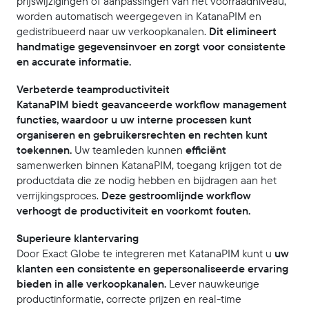
prijswijzigingen of aanpassingen van het voorraadniveau,
worden automatisch weergegeven in KatanaPIM en
gedistribueerd naar uw verkoopkanalen.
Dit elimineert
handmatige gegevensinvoer en zorgt voor consistente
en accurate informatie.
Verbeterde teamproductiviteit
KatanaPIM biedt geavanceerde workflow management
functies, waardoor u uw interne processen kunt
organiseren en gebruikersrechten en rechten kunt
toekennen.
Uw teamleden kunnen
efficiënt
samenwerken binnen KatanaPIM, toegang krijgen tot de
productdata die ze nodig hebben en bijdragen aan het
verrijkingsproces.
Deze gestroomlijnde workflow
verhoogt de productiviteit en voorkomt fouten.
Superieure klantervaring
Door Exact Globe te integreren met KatanaPIM kunt u
uw
klanten een consistente en gepersonaliseerde ervaring
bieden in alle verkoopkanalen.
Lever nauwkeurige
productinformatie, correcte prijzen en real-time