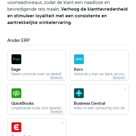
voorraadniveaus, zodat de klant een naadloze en
bevredigende reis maakt.
Verhoog de klanttevredenheid
en stimuleer loyaliteit met een consistente en
aantrekkelijke winkelervaring.
Ander ERP
Sage
Xero
Neem controle over uw bedrijf en uw financiën met het nieuwste cloud ER
Verbindt u met uw bank, accountant, 
Binnenkort
Binnenkort
QuickBooks
Business Central
Uitgebreide suite voor zakelijk en financieel beheer.
Alles-in-één oplossing voor bedrijfs
Binnenkort