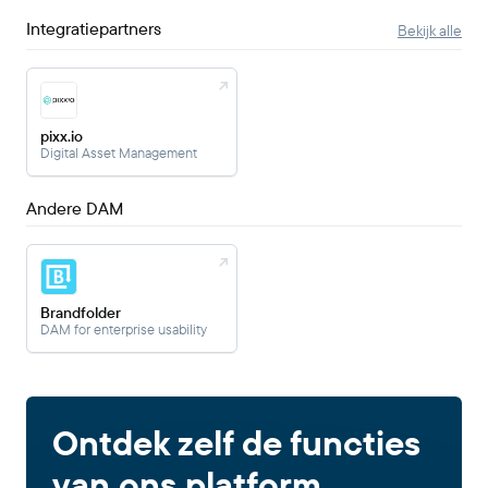
Integratiepartners
Bekijk alle
pixx.io
Digital Asset Management
Andere DAM
Brandfolder
DAM for enterprise usability
Ontdek zelf de functies
van ons platform