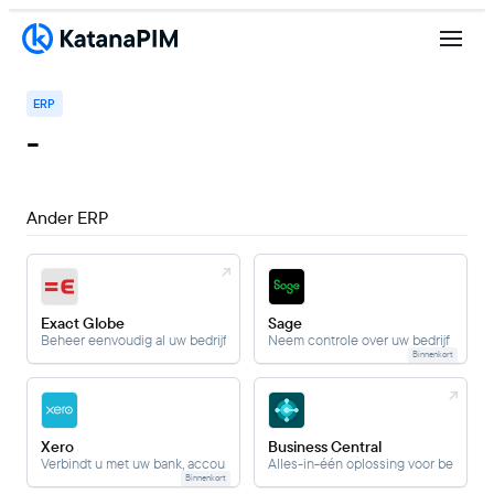
ERP
-
Ander ERP
Exact Globe
Sage
Beheer eenvoudig al uw bedrijfsprocessen vanuit één systeem
Neem controle over uw bedrijf en uw
Binnenkort
Xero
Business Central
Verbindt u met uw bank, accountant, boekhouder en andere zakelijke apps.
Alles-in-één oplossing voor bedrijfs
Binnenkort