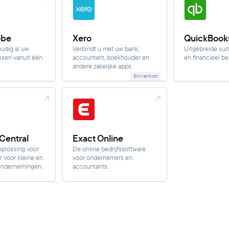
obe
Xero
QuickBook
udig al uw
Verbindt u met uw bank,
Uitgebreide suit
ssen vanuit één
accountant, boekhouder en
en financieel be
andere zakelijke apps.
Binnenkort
Central
Exact Online
oplossing voor
De online bedrijfssoftware
r voor kleine en
voor ondernemers en
ondernemingen.
accountants.