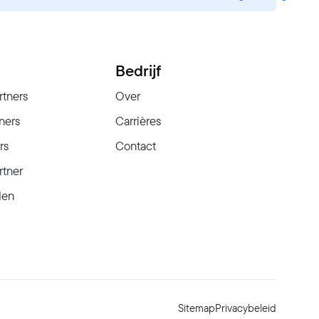
Bedrijf
rtners
Over
ners
Carrières
rs
Contact
rtner
den
Sitemap
Privacybeleid