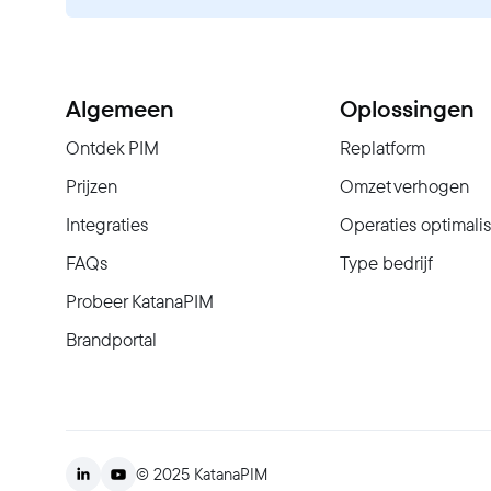
Algemeen
Oplossingen
Ontdek PIM
Replatform
Prijzen
Omzet verhogen
Integraties
Operaties optimali
FAQs
Type bedrijf
Probeer KatanaPIM
Brandportal
© 2025 KatanaPIM