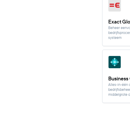
Exact Gl
Beheer eenvo
bedrijfsproce
systeem
Business 
Alles-in-één 
bedrijfsbehee
middelgrote 