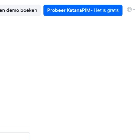
en demo boeken
Probeer KatanaPIM
- Het is gratis