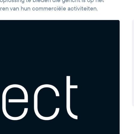
lossing te bieden die gericht is op het
eren van hun commerciële activiteiten.