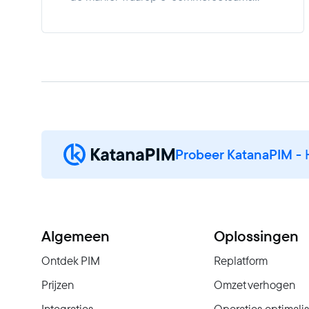
productcontent creëren en beheren
volledig verandert. Automatiseer
beschrijvingen, vertalingen en
afbeeldingen rechtstreeks in uw PIM
snellere, schaalbare groei.
Probeer KatanaPIM
- 
Algemeen
Oplossingen
Ontdek PIM
Replatform
Prijzen
Omzet verhogen