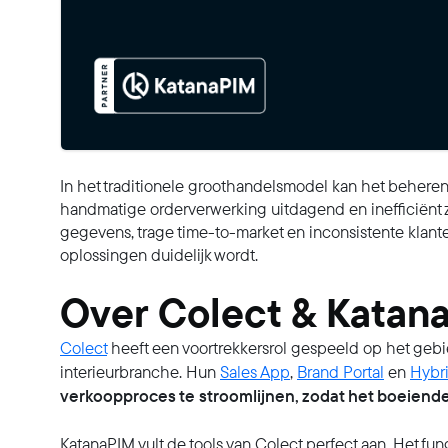
In het traditionele groothandelsmodel kan het beheren
handmatige orderverwerking uitdagend en inefficiënt z
gegevens, trage time-to-market en inconsistente klante
oplossingen duidelijk wordt.
Over Colect & Katan
Colect
heeft een voortrekkersrol gespeeld op het gebi
interieurbranche. Hun
Sales App
,
Brand Portal
en
Hybr
verkoopproces te stroomlijnen, zodat het boeiender
KatanaPIM vult de tools van Colect perfect aan. Het fun