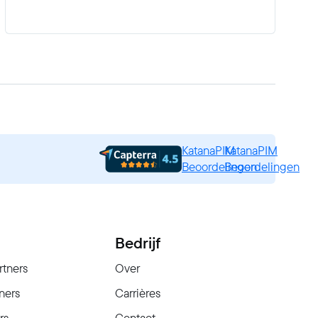
productgegevens, verrijk vermeldingen
en schaal eenvoudig uw e-commerce
winkel.
KatanaPIM
KatanaPIM
Beoordelingen
Beoordelingen
Bedrijf
rtners
Over
ners
Carrières