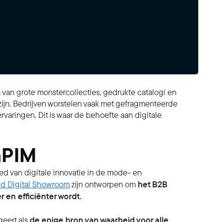
 van grote monstercollecties, gedrukte catalogi en
ijn. Bedrijven worstelen vaak met gefragmenteerde
rvaringen. Dit is waar de behoefte aan digitale
aPIM
ed van digitale innovatie in de mode- en
het B2B
id Digital Showroom
zijn ontworpen om
 en efficiënter wordt.
de enige bron van waarheid voor alle
geert als