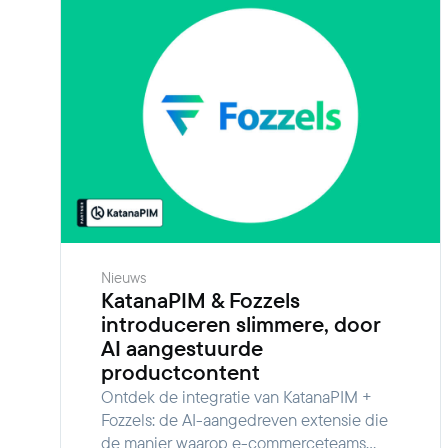
Nieuws
KatanaPIM & Fozzels
introduceren slimmere, door
AI aangestuurde
productcontent
Ontdek de integratie van KatanaPIM +
Fozzels: de AI-aangedreven extensie die
de manier waarop e-commerceteams