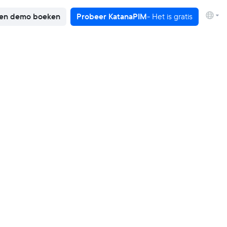
en demo boeken
Probeer KatanaPIM
- Het is gratis