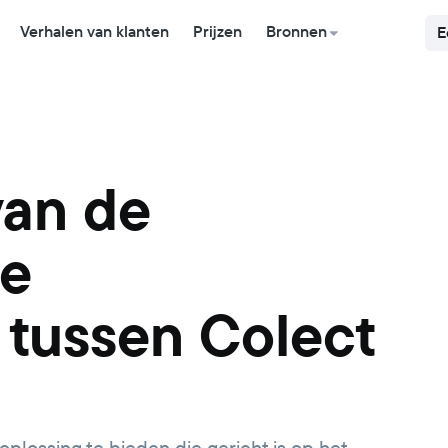
Verhalen van klanten
Prijzen
Bronnen
E
van de
de
tussen Colect