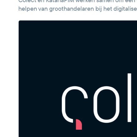
Colect en KatanaPIM werken samen om een op
helpen van groothandelaren bij het digitalis