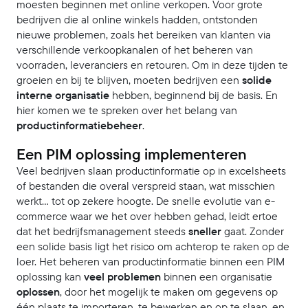
moesten beginnen met online verkopen. Voor grote
bedrijven die al online winkels hadden, ontstonden
nieuwe problemen, zoals het bereiken van klanten via
verschillende verkoopkanalen of het beheren van
voorraden, leveranciers en retouren. Om in deze tijden te
groeien en bij te blijven, moeten bedrijven een
solide
interne organisatie
hebben, beginnend bij de basis. En
hier komen we te spreken over het belang van
productinformatiebeheer
.
Een PIM oplossing implementeren
Veel bedrijven slaan productinformatie op in excelsheets
of bestanden die overal verspreid staan, wat misschien
werkt... tot op zekere hoogte. De snelle evolutie van e-
commerce waar we het over hebben gehad, leidt ertoe
dat het bedrijfsmanagement steeds
sneller
gaat. Zonder
een solide basis ligt het risico om achterop te raken op de
loer. Het beheren van productinformatie binnen een PIM
oplossing kan
veel problemen
binnen een organisatie
oplossen
, door het mogelijk te maken om gegevens op
één plaats te importeren, te bewerken en op te slaan, en