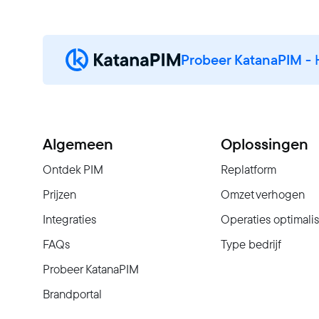
Probeer KatanaPIM
- 
Algemeen
Oplossingen
Ontdek PIM
Replatform
Prijzen
Omzet verhogen
Integraties
Operaties optimali
FAQs
Type bedrijf
Probeer KatanaPIM
Brandportal