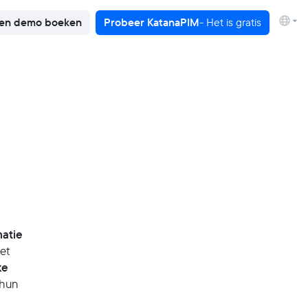
en demo boeken
Probeer KatanaPIM
- Het is gratis
matie
et
ke
 hun