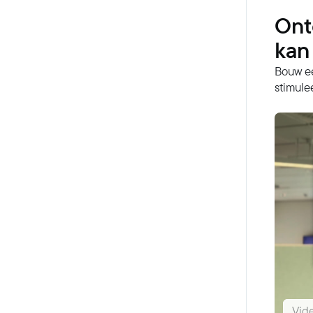
Ont
kan
Bouw ee
stimule
Vid