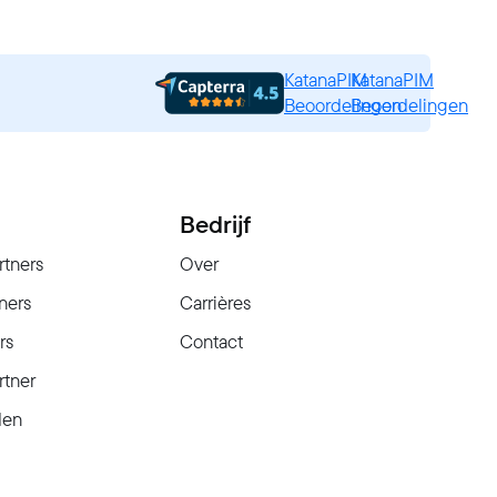
KatanaPIM
KatanaPIM
Beoordelingen
Beoordelingen
Bedrijf
rtners
Over
ners
Carrières
rs
Contact
rtner
den