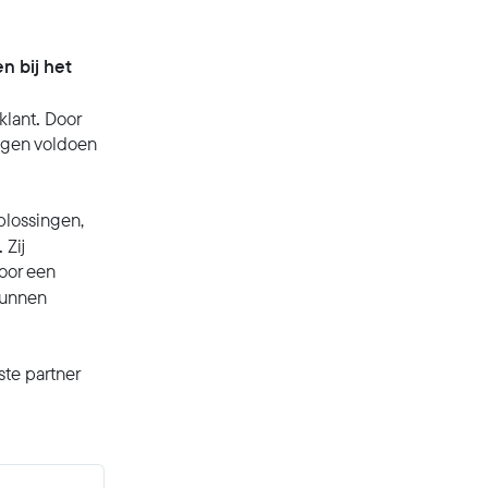
n bij het
.
klant
Door
ngen voldoen
plossingen,
.
Zij
oor een
kunnen
ste partner