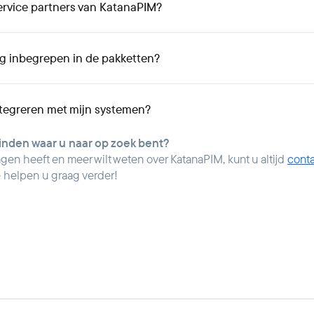
service partners van KatanaPIM?
g inbegrepen in de pakketten?
ntegreren met mijn systemen?
vinden waar u naar op zoek bent?
agen heeft en meer wilt weten over KatanaPIM, kunt u altijd
conta
helpen u graag verder!