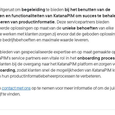
begeleiding
bij het benutten van de
uitgerust om
te bieden
n en functionaliteiten van KatanaPIM om succes te behale
heren van productinformatie.
Deze servicepartners bieden
unieke behoeften
eerde oplossingen op maat van de
van elke 
e werken met klanten zorgen zij ervoor dat de geboden oplossi
e bedrijfsbehoeften en maximale waarde leveren.
nbieden van gespecialiseerde expertise en op maat gemaakte o
onboarding proces
PIM's service partners een vitale rol in het
anten bij de overgang naar het KatanaPIM platform en zorgen v
oarding,
zodat klanten snel de mogelijkheden van KatanaPIM 
 hun productinformatiebeheerprocessen te verbeteren.
m
contact met ons
op te nemen voor meer informatie of om de jui
f te vinden.