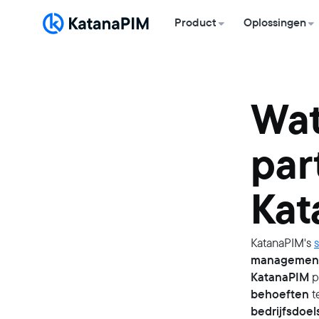
Product
Oplossingen
Wat
par
Kat
KatanaPIM's
managemen
KatanaPIM
p
behoeften
t
bedrijfsdoel