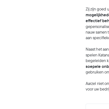
Zij zijn goed 
mogelijkhede
effectief be
gepersonalis
nauw samen t
aan specifiek
Naast het aa
spelen Katana
begeleiden kl
soepele onb
gebruiken om
Aarzel niet o
voor uw bedrij