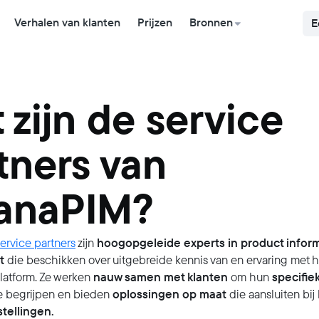
Verhalen van klanten
Prijzen
Bronnen
E
 zijn de service
tners van
anaPIM?
hoogopgeleide experts in product infor
service partners
zijn
t
die beschikken over uitgebreide kennis van en ervaring met h
nauw samen met klanten
specifie
latform. Ze werken
om hun
oplossingen op maat
e begrijpen en bieden
die aansluiten bij
stellingen.