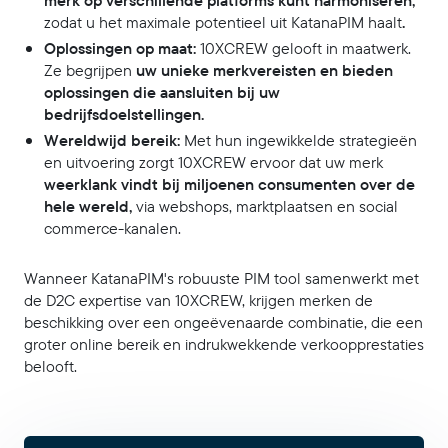
merk op verschillende platforms kunt harmoniseren,
zodat u het maximale potentieel uit KatanaPIM haalt
.
Oplossingen op maat:
10XCREW gelooft in maatwerk.
Ze begrijpen
uw unieke merkvereisten en bieden
oplossingen die aansluiten bij uw
bedrijfsdoelstellingen.
Wereldwijd bereik:
Met hun ingewikkelde strategieën
en uitvoering zorgt 10XCREW ervoor dat uw merk
weerklank vindt bij miljoenen consumenten over de
hele wereld,
via webshops, marktplaatsen en social
commerce-kanalen.
Wanneer KatanaPIM's robuuste PIM tool samenwerkt met
de D2C expertise van 10XCREW, krijgen merken de
beschikking over een ongeëvenaarde combinatie, die een
groter online bereik en indrukwekkende verkoopprestaties
belooft.