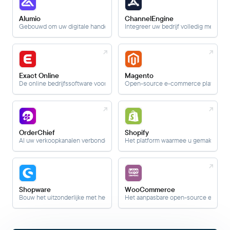
Alumio
ChannelEngine
Gebouwd om uw digitale handelsactiviteiten te schalen en te versnellen.
Integreer uw bedrijf volledig met inte
Exact Online
Magento
De online bedrijfssoftware voor ondernemers en accountants.
Open-source e-commerce platform.
OrderChief
Shopify
Al uw verkoopkanalen verbonden met uw ERP met één link.
Het platform waarmee u gemakkelijk 
Shopware
WooCommerce
Bouw het uitzonderlijke met het toonaangevende open commerce platform.
Het aanpasbare open-source e-comm