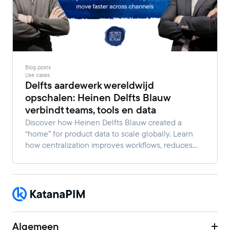
Blog posts
Use cases
Delfts aardewerk wereldwijd
opschalen: Heinen Delfts Blauw
verbindt teams, tools en data
Discover how Heinen Delfts Blauw created a
“home” for product data to scale globally. Learn
how centralization improves workflows, reduces
manual work, and enables faster multi-channel
growth.
Algemeen