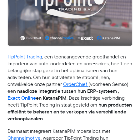
TipPoint Trading
, een toonaangevende groothandel en
importeur van auto-onderdelen en accessoires, heeft een
belangrijke stap gezet in het optimaliseren van hun
activiteiten. Om hun activiteiten te stroomlijnen,
ontwikkelde onze partner
OrderChief
(voorheen Semso)
een
naadloze integratie tussen hun ERP-systeem
,
Exact Online
en KatanaPIM
. Deze krachtige verbinding
heeft TipPoint Trading in staat gesteld om
hun producten
efficiënt te beheren en te verkopen via verschillende
verkoopkanalen.
Daarnaast integreert KatanaPIM moeiteloos met
Channelmotive
, waardoor TipPoint Trading hun